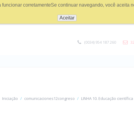
a funcionar corretamenteSe continuar navegando, você aceita n
Aceitar
(0034) 954 187 260
3
Iniciação
comunicaciones12congreso
LINHA 10. Educação científic