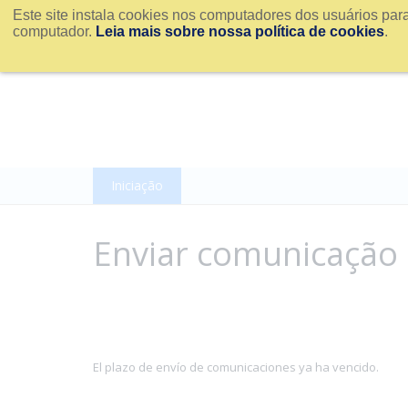
Este site instala cookies nos computadores dos usuários par
computador.
Leia mais sobre nossa política de cookies
.
Iniciação
Enviar comunicação
El plazo de envío de comunicaciones ya ha vencido.