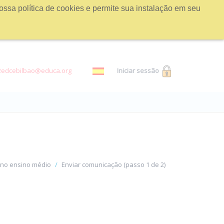
ossa política de cookies e permite sua instalação em seu
2edcebilbao@educa.org
Iniciar sessão
a no ensino médio
Enviar comunicação (passo 1 de 2)