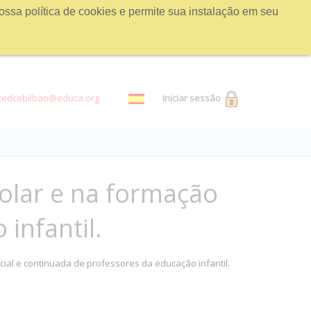
ossa política de cookies e permite sua instalação em seu
2edcebilbao@educa.org
Iniciar sessão
colar e na formação
infantil.
icial e continuada de professores da educação infantil.