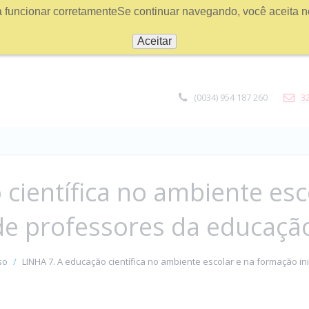
a funcionar corretamenteSe continuar navegando, você aceita n
Aceitar
(0034) 954 187 260
3
 científica no ambiente es
 de professores da educação 
so
LINHA 7. A educação científica no ambiente escolar e na formação in