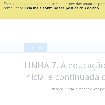
Este site instala cookies nos computadores dos usuários par
computador.
Leia mais sobre nossa política de cookies
.
Iniciação
LINHA 7. A educação
inicial e continuada
Iniciação
comunicaciones12congre